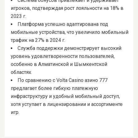
Система бонусов привлекает и удерживает
игроков, подтверждая рост лояльности на 18% в
2023 г.
Платформа успешно адаптирована под
мобильные устройства, что увеличило мобильный
трафик на 27% в 2024 г.
Служба поддержки демонстрирует высокий
уровень удовлетворенности пользователей,
особенно в Алматинской и Шымкентской
областях.
По сравнению с Volta Casino азино 777
предлагает более гибкую платежную
инфраструктуру и удобный мобильный доступ,
хотя уступает в лицензировании и ассортименте
игр.