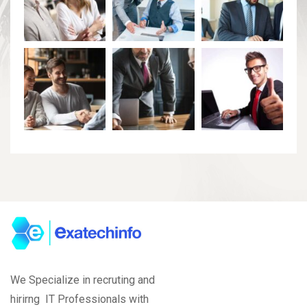
We Specialize in recruting and
hirirng IT Professionals with