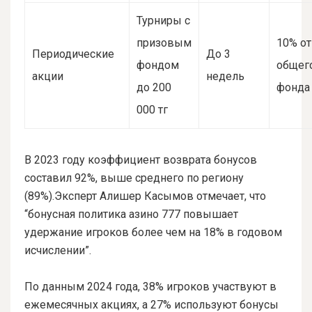
Турниры с
призовым
10% от
Периодические
До 3
фондом
общег
акции
недель
до 200
фонда
000 тг
В 2023 году коэффициент возврата бонусов
составил 92%, выше среднего по региону
(89%).Эксперт Алишер Касымов отмечает, что
“бонусная политика азино 777 повышает
удержание игроков более чем на 18% в годовом
исчислении”.
По данным 2024 года, 38% игроков участвуют в
ежемесячных акциях, а 27% используют бонусы