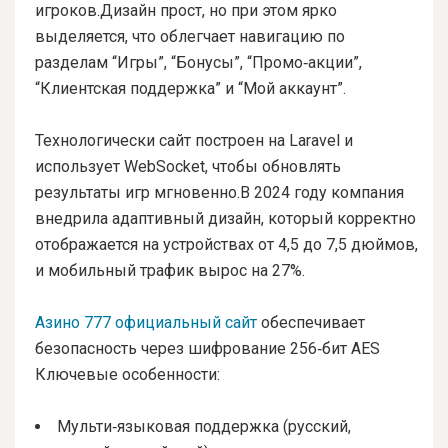
игроков.Дизайн прост, но при этом ярко
выделяется, что облегчает навигацию по
разделам “Игры”, “Бонусы”, “Промо‑акции”,
“Клиентская поддержка” и “Мой аккаунт”.
Технологически сайт построен на Laravel и
использует WebSocket, чтобы обновлять
результаты игр мгновенно.В 2024 году компания
внедрила адаптивный дизайн, который корректно
отображается на устройствах от 4,5 до 7,5 дюймов,
и мобильный трафик вырос на 27%.
Азино 777 официальный сайт
обеспечивает
безопасность через шифрование 256‑бит AES
Ключевые особенности:
Мульти‑языковая поддержка (русский,