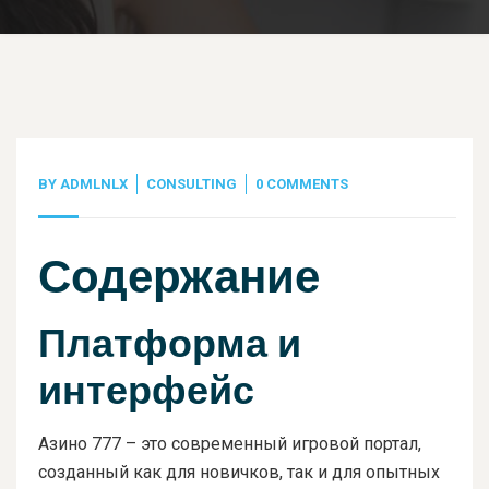
BY
ADMLNLX
CONSULTING
0 COMMENTS
Содержание
Платформа и
интерфейс
Азино 777 – это современный игровой портал,
созданный как для новичков, так и для опытных