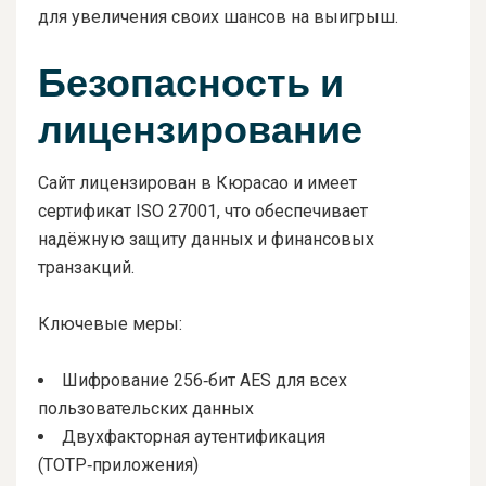
для увеличения своих шансов на выигрыш.
Безопасность и
лицензирование
Сайт лицензирован в Кюрасао и имеет
сертификат ISO 27001, что обеспечивает
надёжную защиту данных и финансовых
транзакций.
Ключевые меры:
Шифрование 256‑бит AES для всех
пользовательских данных
Двухфакторная аутентификация
(TOTP‑приложения)