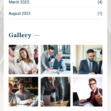
March 2025
(4)
August 2023
(1)
Gallery