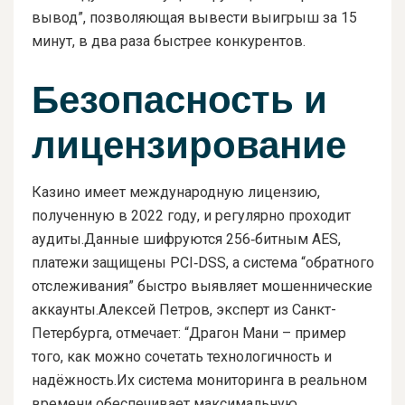
вывод”, позволяющая вывести выигрыш за 15
минут, в два раза быстрее конкурентов.
Безопасность и
лицензирование
Казино имеет международную лицензию,
полученную в 2022 году, и регулярно проходит
аудиты.Данные шифруются 256‑битным AES,
платежи защищены PCI‑DSS, а система “обратного
отслеживания” быстро выявляет мошеннические
аккаунты.Алексей Петров, эксперт из Санкт-
Петербурга, отмечает: “Драгон Мани – пример
того, как можно сочетать технологичность и
надёжность.Их система мониторинга в реальном
времени обеспечивает максимальную