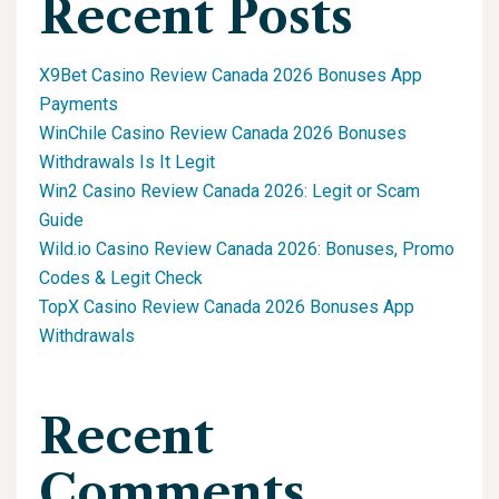
Recent Posts
X9Bet Casino Review Canada 2026 Bonuses App
Payments
WinChile Casino Review Canada 2026 Bonuses
Withdrawals Is It Legit
Win2 Casino Review Canada 2026: Legit or Scam
Guide
Wild.io Casino Review Canada 2026: Bonuses, Promo
Codes & Legit Check
TopX Casino Review Canada 2026 Bonuses App
Withdrawals
Recent
Comments