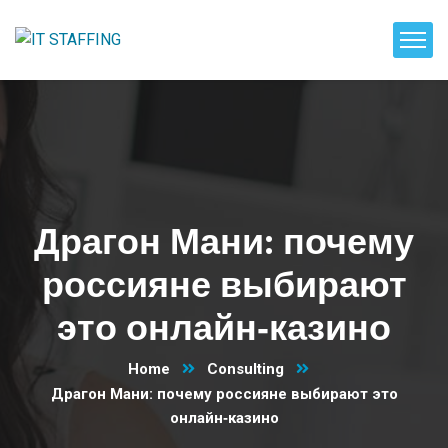
Драгон Мани: почему
россияне выбирают
это онлайн‑казино
Home
Consulting
Драгон Мани: почему россияне выбирают это
онлайн‑казино