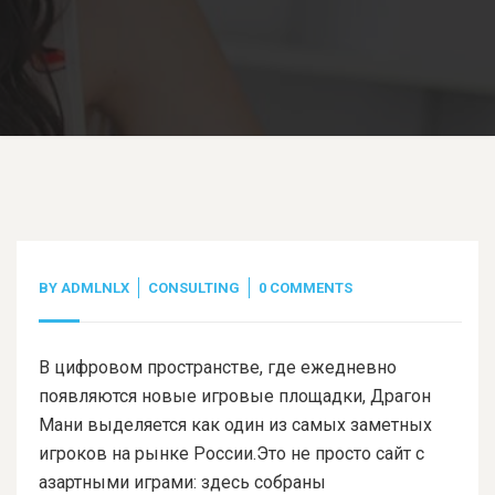
BY
ADMLNLX
CONSULTING
0 COMMENTS
В цифровом пространстве, где ежедневно
появляются новые игровые площадки, Драгон
Мани выделяется как один из самых заметных
игроков на рынке России.Это не просто сайт с
азартными играми: здесь собраны