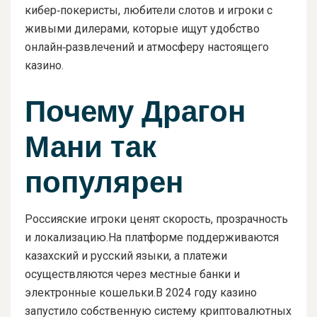
кибер‑покеристы, любители слотов и игроки с
живыми дилерами, которые ищут удобство
онлайн‑развлечений и атмосферу настоящего
казино.
Почему Драгон
Мани так
популярен
Россияские игроки ценят скорость, прозрачность
и локализацию.На платформе поддерживаются
казахский и русский языки, а платежи
осуществляются через местные банки и
электронные кошельки.В 2024 году казино
запустило собственную систему криптовалютных