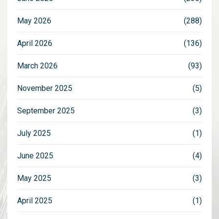
May 2026
(288)
April 2026
(136)
March 2026
(93)
November 2025
(5)
September 2025
(3)
July 2025
(1)
June 2025
(4)
May 2025
(3)
April 2025
(1)