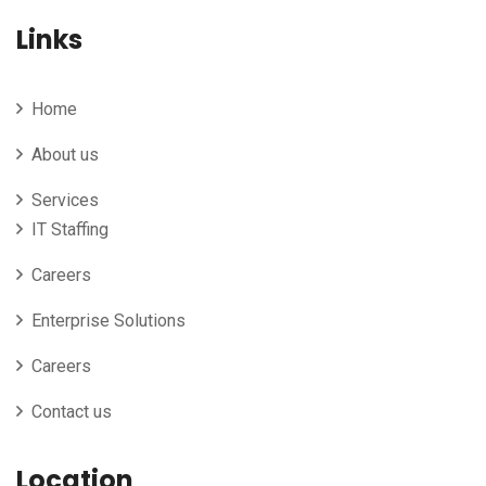
Links
Home
About us
Services
IT Staffing
Careers
Enterprise Solutions
Careers
Contact us
Location