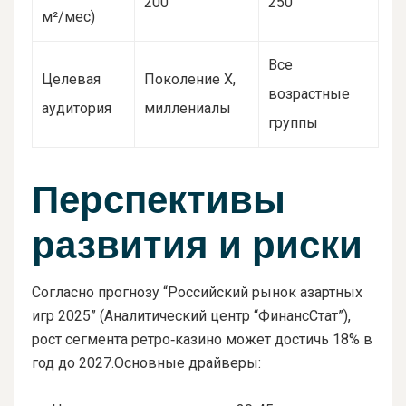
200
250
м²/мес)
Все
Целевая
Поколение X,
возрастные
аудитория
миллениалы
группы
Перспективы
развития и риски
Согласно прогнозу “Российский рынок азартных
игр 2025” (Аналитический центр “ФинансСтат”),
рост сегмента ретро‑казино может достичь 18% в
год до 2027.Основные драйверы: