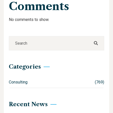
Comments
No comments to show.
Categories
Consulting
(769)
Recent News