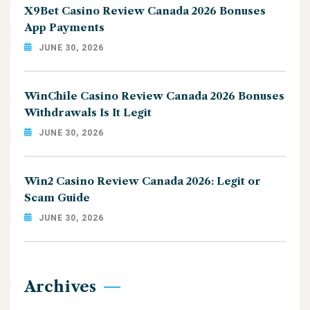
X9Bet Casino Review Canada 2026 Bonuses
App Payments
JUNE 30, 2026
WinChile Casino Review Canada 2026 Bonuses
Withdrawals Is It Legit
JUNE 30, 2026
Win2 Casino Review Canada 2026: Legit or
Scam Guide
JUNE 30, 2026
Archives