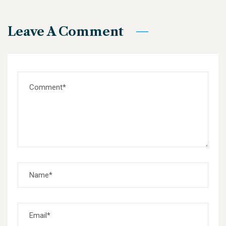
Leave A Comment