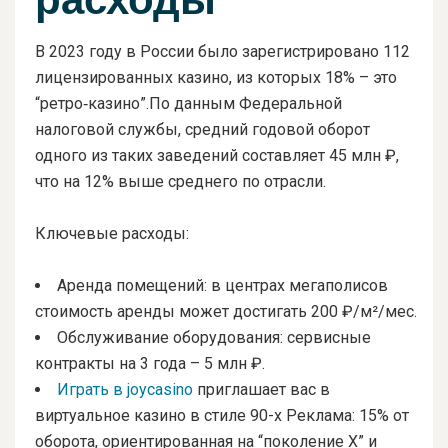
В 2023 году в России было зарегистрировано 112
лицензированных казино, из которых 18% – это
“ретро‑казино”.По данным Федеральной
налоговой службы, средний годовой оборот
одного из таких заведений составляет 45 млн ₽,
что на 12% выше среднего по отрасли.
Ключевые расходы:
Аренда помещений: в центрах мегаполисов
стоимость аренды может достигать 200 ₽/м²/мес.
Обслуживание оборудования: сервисные
контракты на 3 года – 5 млн ₽.
Играть в joycasino
приглашает вас в
виртуальное казино в стиле 90-х Реклама: 15% от
оборота, ориентированная на “поколение X” и