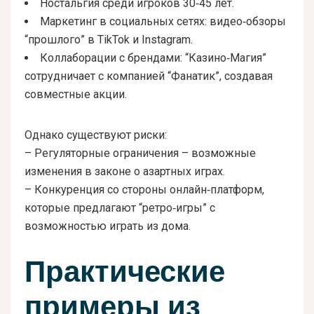
Ностальгия среди игроков 30‑45 лет.
Маркетинг в социальных сетях: видео‑обзоры
“прошлого” в TikTok и Instagram.
Коллаборации с брендами: “Казино‑Магия”
сотрудничает с компанией “Фанатик”, создавая
совместные акции.
Однако существуют риски:
– Регуляторные ограничения – возможные
изменения в законе о азартных играх.
– Конкуренция со стороны онлайн‑платформ,
которые предлагают “ретро‑игры” с
возможностью играть из дома.
Практические
примеры из