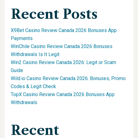
Recent Posts
X9Bet Casino Review Canada 2026 Bonuses App
Payments
WinChile Casino Review Canada 2026 Bonuses
Withdrawals Is It Legit
Win2 Casino Review Canada 2026: Legit or Scam
Guide
Wild.io Casino Review Canada 2026: Bonuses, Promo
Codes & Legit Check
TopX Casino Review Canada 2026 Bonuses App
Withdrawals
Recent