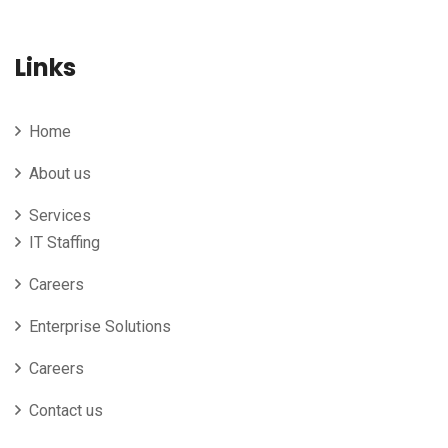
Links
Home
About us
Services
IT Staffing
Careers
Enterprise Solutions
Careers
Contact us