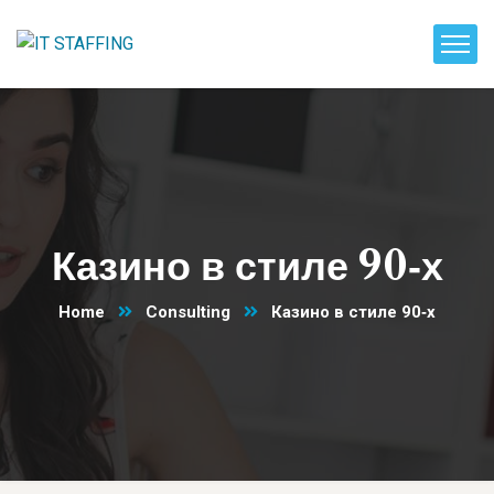
Казино в стиле 90‑х
Home
Consulting
Казино в стиле 90‑х