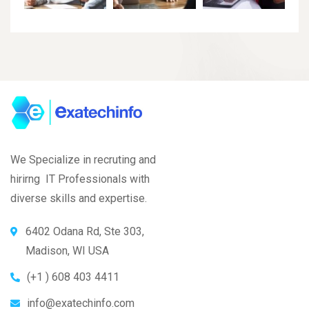
We Specialize in recruting and
hirirng IT Professionals with
diverse skills and expertise.
6402 Odana Rd, Ste 303,
Madison, WI USA
(+1 ) 608 403 4411
info@exatechinfo.com