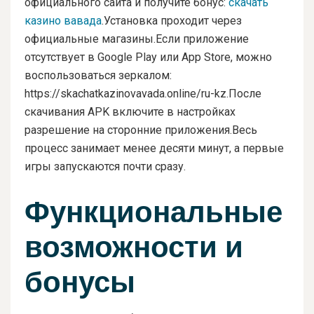
официального сайта и получите бонус:
скачать
казино вавада
.Установка проходит через
официальные магазины.Если приложение
отсутствует в Google Play или App Store, можно
воспользоваться зеркалом:
https://skachatkazinovavada.online/ru-kz.После
скачивания APK включите в настройках
разрешение на сторонние приложения.Весь
процесс занимает менее десяти минут, а первые
игры запускаются почти сразу.
Функциональные
возможности и
бонусы