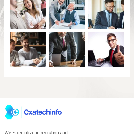
We Specialize in recruting and