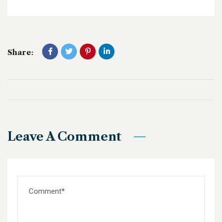
Share:
Leave A Comment