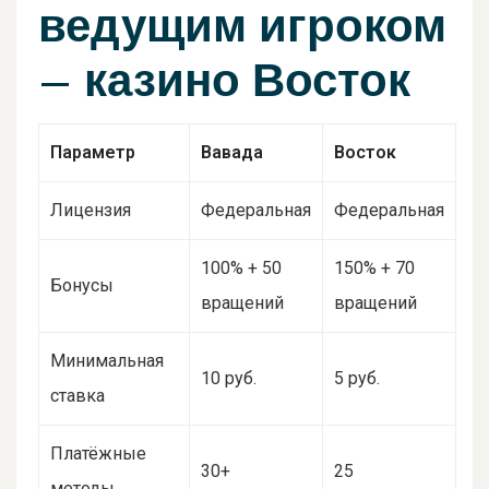
ведущим игроком
– казино Восток
Параметр
Вавада
Восток
Лицензия
Федеральная
Федеральная
100% + 50
150% + 70
Бонусы
вращений
вращений
Минимальная
10 руб.
5 руб.
ставка
Платёжные
30+
25
методы