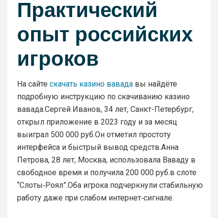
Практический
опыт российских
игроков
На сайте
скачать казино вавада
вы найдёте
подробную инструкцию по скачиванию казино
вавада.Сергей Иванов, 34 лет, Санкт-Петербург,
открыл приложение в 2023 году и за месяц
выиграл 500 000 руб.Он отметил простоту
интерфейса и быстрый вывод средств.Анна
Петрова, 28 лет, Москва, использовала Ваваду в
свободное время и получила 200 000 руб.в слоте
“Слоты‑Роял”.Оба игрока подчеркнули стабильную
работу даже при слабом интернет‑сигнале.