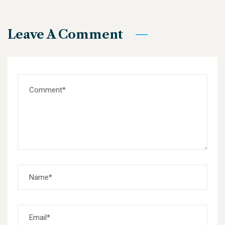
Leave A Comment