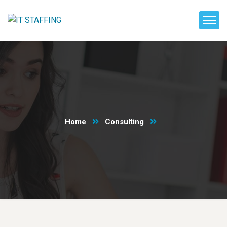
Home
Consulting