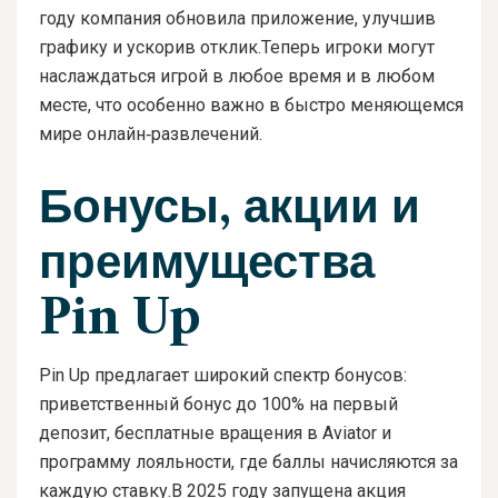
году компания обновила приложение, улучшив
графику и ускорив отклик.Теперь игроки могут
наслаждаться игрой в любое время и в любом
месте, что особенно важно в быстро меняющемся
мире онлайн‑развлечений.
Бонусы, акции и
преимущества
Pin Up
Pin Up предлагает широкий спектр бонусов:
приветственный бонус до 100% на первый
депозит, бесплатные вращения в Aviator и
программу лояльности, где баллы начисляются за
каждую ставку.В 2025 году запущена акция