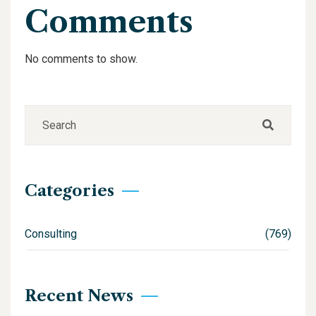
Comments
No comments to show.
Categories
Consulting
(769)
Recent News