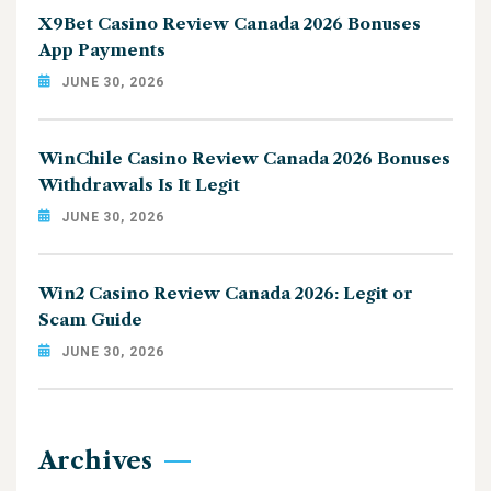
X9Bet Casino Review Canada 2026 Bonuses
App Payments
JUNE 30, 2026
WinChile Casino Review Canada 2026 Bonuses
Withdrawals Is It Legit
JUNE 30, 2026
Win2 Casino Review Canada 2026: Legit or
Scam Guide
JUNE 30, 2026
Archives