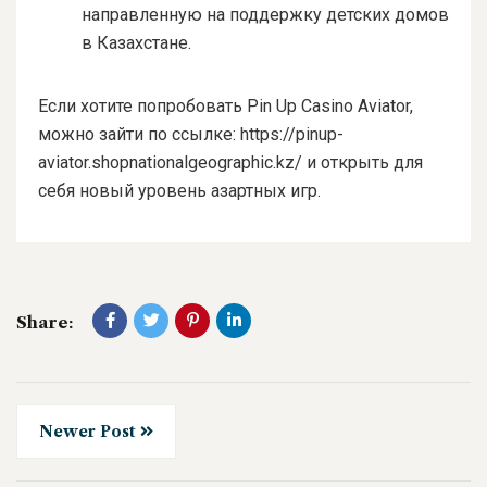
направленную на поддержку детских домов
в Казахстане.
Если хотите попробовать Pin Up Casino Aviator,
можно зайти по ссылке: https://pinup-
aviator.shopnationalgeographic.kz/ и открыть для
себя новый уровень азартных игр.
Share:
Newer Post