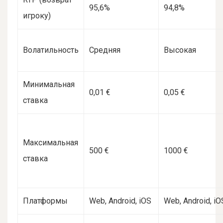
95,6%
94,8%
игроку)
Волатильность
Средняя
Высокая
Минимальная
0,01 €
0,05 €
ставка
Максимальная
500 €
1000 €
ставка
Платформы
Web, Android, iOS
Web, Android, iO