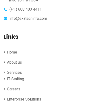
Madison, WI USA
(+1 ) 608 403 4411
info@exatechinfo.com
Links
Home
About us
Services
IT Staffing
Careers
Enterprise Solutions