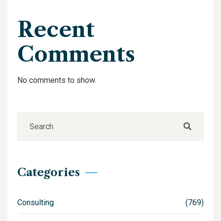
Recent
Comments
No comments to show.
Categories
Consulting
(769)