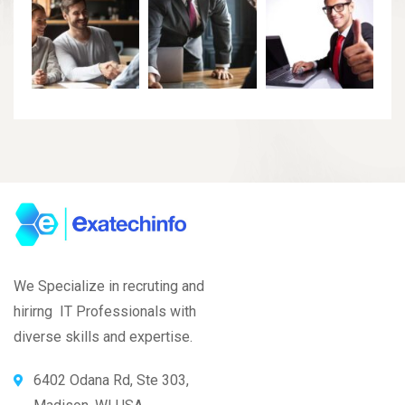
We Specialize in recruting and
hirirng IT Professionals with
diverse skills and expertise.
6402 Odana Rd, Ste 303,