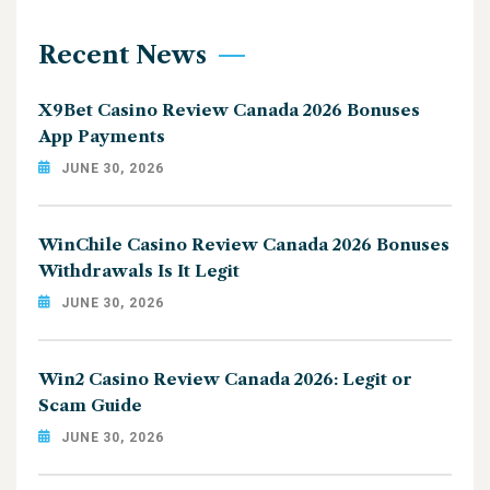
Recent News
X9Bet Casino Review Canada 2026 Bonuses
App Payments
JUNE 30, 2026
WinChile Casino Review Canada 2026 Bonuses
Withdrawals Is It Legit
JUNE 30, 2026
Win2 Casino Review Canada 2026: Legit or
Scam Guide
JUNE 30, 2026