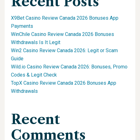
Recent Posts
X9Bet Casino Review Canada 2026 Bonuses App
Payments
WinChile Casino Review Canada 2026 Bonuses
Withdrawals Is It Legit
Win2 Casino Review Canada 2026: Legit or Scam
Guide
Wild.io Casino Review Canada 2026: Bonuses, Promo
Codes & Legit Check
TopX Casino Review Canada 2026 Bonuses App
Withdrawals
Recent
Comments