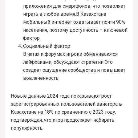
приложения для смартфонов, что позволяет
играть в любое время.В Казахстане
мобильный интернет охватывает почти 90%
населения, поэтому доступность – ключевой
фактор.
Социальный фактор
В чатах и форумах игроки обмениваются
лайфхаками, обсуждают стратегии.Это
создает ощущение сообщества и повышает
вовлечённость.
Новые данные 2024 года показывают рост
зарегистрированных пользователей авиатора в
Казахстане на 18% по сравнению с 2023 году,
подтверждая, что игра продолжает набирать
популярность.