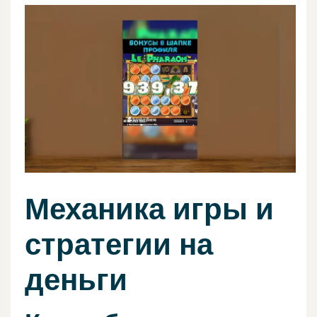
Механика игры и
стратегии на
деньги