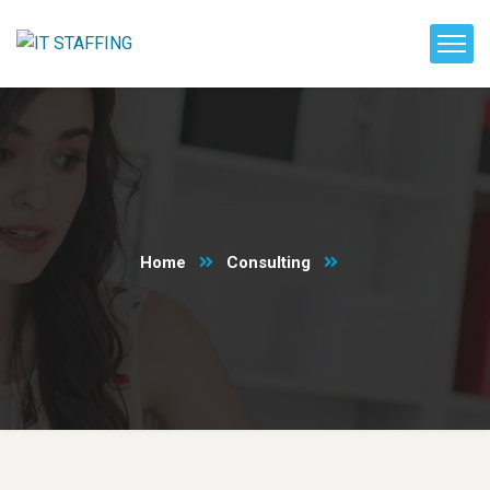
Home
Consulting