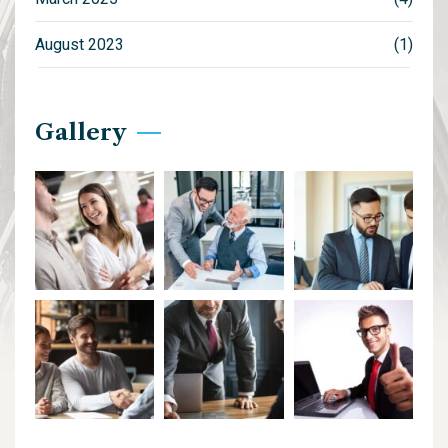
August 2023
(1)
Gallery