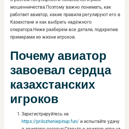
мошенничества.Поэтому важно понимать, как
работает авиатор, какие правила регулируют его в
Казахстане и как выбрать надёжного
оператора.Ниже разберём все детали, подкрепив
примерами из жизни игроков.
Почему авиатор
завоевал сердца
казахстанских
игроков
Зарегистрируйтесь на
https://prilozheniepinup.fun/
и испытайте удачу
в авиаторе сегодня.Ставьте в авиатор игра на