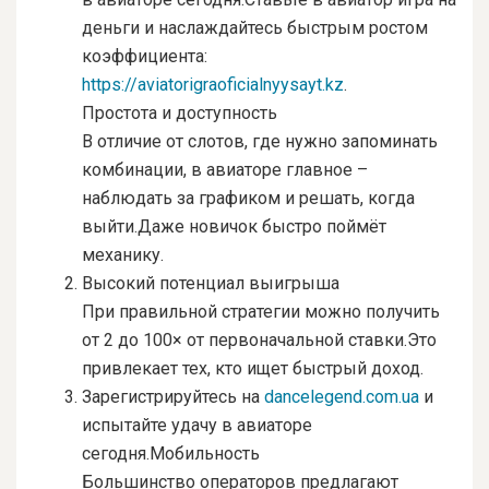
деньги и наслаждайтесь быстрым ростом
коэффициента:
https://aviatorigraoficialnyysayt.kz
.
Простота и доступность
В отличие от слотов, где нужно запоминать
комбинации, в авиаторе главное –
наблюдать за графиком и решать, когда
выйти.Даже новичок быстро поймёт
механику.
Высокий потенциал выигрыша
При правильной стратегии можно получить
от 2 до 100× от первоначальной ставки.Это
привлекает тех, кто ищет быстрый доход.
Зарегистрируйтесь на
dancelegend.com.ua
и
испытайте удачу в авиаторе
сегодня.Мобильность
Большинство операторов предлагают