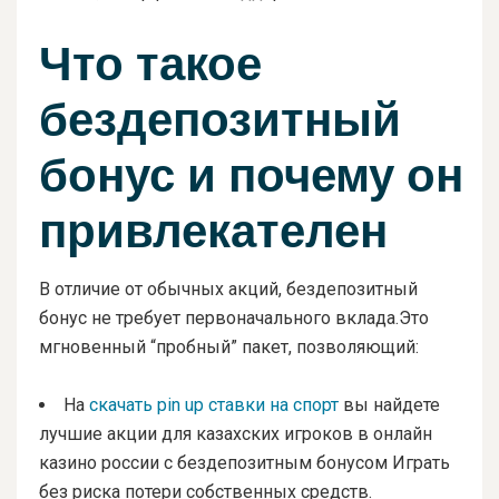
Что такое
бездепозитный
бонус и почему он
привлекателен
В отличие от обычных акций, бездепозитный
бонус не требует первоначального вклада.Это
мгновенный “пробный” пакет, позволяющий:
На
скачать pin up ставки на спорт
вы найдете
лучшие акции для казахских игроков в онлайн
казино россии с бездепозитным бонусом Играть
без риска потери собственных средств.