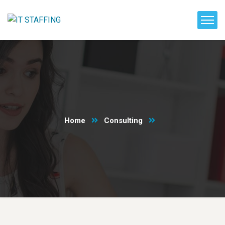
Home
Consulting