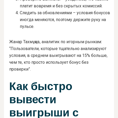
платит вовремя и без скрытых комиссий.
Следить за обновлениями – условия бонусов
иногда меняются, поэтому держите руку на
пульсе.
Жанар Тахмұқов, аналитик по игорным рынкам:
“Пользователи, которые тщательно анализируют
условия, в среднем выигрывают на 15% больше,
чем те, кто просто использует бонус без
проверки”.
Как быстро
вывести
выигрыши с