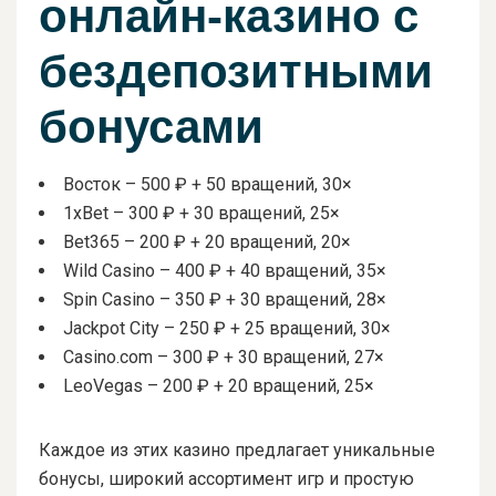
онлайн‑казино с
бездепозитными
бонусами
Восток – 500 ₽ + 50 вращений, 30×
1xBet – 300 ₽ + 30 вращений, 25×
Bet365 – 200 ₽ + 20 вращений, 20×
Wild Casino – 400 ₽ + 40 вращений, 35×
Spin Casino – 350 ₽ + 30 вращений, 28×
Jackpot City – 250 ₽ + 25 вращений, 30×
Casino.com – 300 ₽ + 30 вращений, 27×
LeoVegas – 200 ₽ + 20 вращений, 25×
Каждое из этих казино предлагает уникальные
бонусы, широкий ассортимент игр и простую