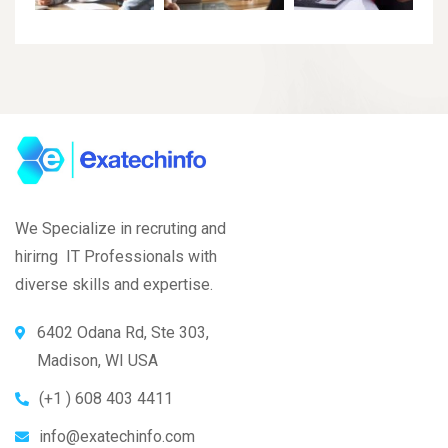
We Specialize in recruting and
hirirng IT Professionals with
diverse skills and expertise.
6402 Odana Rd, Ste 303,
Madison, WI USA
(+1 ) 608 403 4411
info@exatechinfo.com