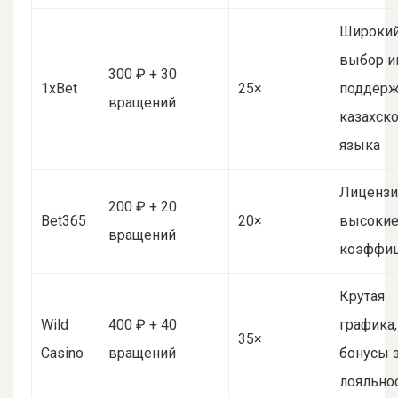
Широки
выбор иг
300 ₽ + 30
1xBet
25×
поддер
вращений
казахск
языка
Лицензи
200 ₽ + 20
Bet365
20×
высоки
вращений
коэффи
Крутая
Wild
400 ₽ + 40
графика,
35×
Casino
вращений
бонусы 
лояльно