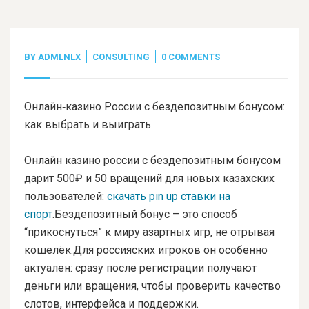
BY
ADMLNLX
CONSULTING
0 COMMENTS
Онлайн‑казино России с бездепозитным бонусом:
как выбрать и выиграть
Онлайн казино россии с бездепозитным бонусом
дарит 500₽ и 50 вращений для новых казахских
пользователей:
скачать pin up ставки на
спорт
.Бездепозитный бонус – это способ
“прикоснуться” к миру азартных игр, не отрывая
кошелёк.Для россияских игроков он особенно
актуален: сразу после регистрации получают
деньги или вращения, чтобы проверить качество
слотов, интерфейса и поддержки.