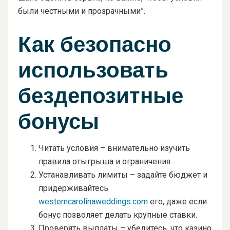
были честными и прозрачными”.
Как безопасно
использовать
бездепозитные
бонусы
Читать условия – внимательно изучить
правила отыгрыша и ограничения.
Устанавливать лимиты – задайте бюджет и
придерживайтесь
westerncarolinaweddings.com
его, даже если
бонус позволяет делать крупные ставки.
Проверять выплаты – убедитесь, что казино