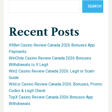
SEARCH
Recent Posts
X9Bet Casino Review Canada 2026 Bonuses App
Payments
WinChile Casino Review Canada 2026 Bonuses
Withdrawals Is It Legit
Win2 Casino Review Canada 2026: Legit or Scam
Guide
Wild.io Casino Review Canada 2026: Bonuses, Promo
Codes & Legit Check
TopX Casino Review Canada 2026 Bonuses App
Withdrawals