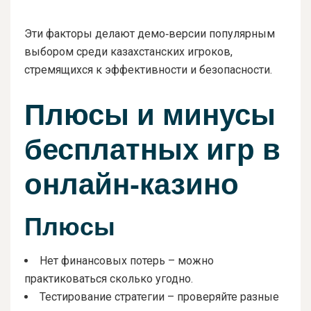
Эти факторы делают демо‑версии популярным
выбором среди казахстанских игроков,
стремящихся к эффективности и безопасности.
Плюсы и минусы
бесплатных игр в
онлайн‑казино
Плюсы
Нет финансовых потерь – можно
практиковаться сколько угодно.
Тестирование стратегии – проверяйте разные