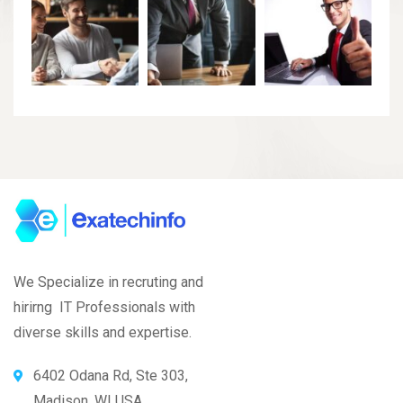
We Specialize in recruting and
hirirng IT Professionals with
diverse skills and expertise.
6402 Odana Rd, Ste 303,
Madison, WI USA