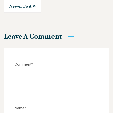
Newer Post
Leave A Comment