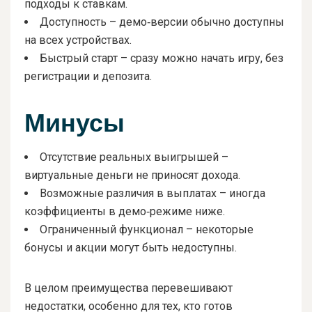
подходы к ставкам.
Доступность – демо‑версии обычно доступны
на всех устройствах.
Быстрый старт – сразу можно начать игру, без
регистрации и депозита.
Минусы
Отсутствие реальных выигрышей –
виртуальные деньги не приносят дохода.
Возможные различия в выплатах – иногда
коэффициенты в демо‑режиме ниже.
Ограниченный функционал – некоторые
бонусы и акции могут быть недоступны.
В целом преимущества перевешивают
недостатки, особенно для тех, кто готов