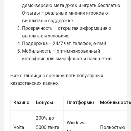
демо‑версию мега джек и играть бесплатно
Отзывы – реальные мнения игроков о
выплатах и поддержке.
Прозрачность – открытая информация о
выплатах и условиях.
Поддержка – 24/7 чат, телефон, e‑mail.
Мобильность – оптимизированный
интерфейс для смартфонов и планшетов.
Ниже таблица с оценкой пяти популярных
казахстанских казино.
Казино
Бонусы
Платформы
Мобильност
200% до
Windows,
Volta
5000 тенге
Полностью