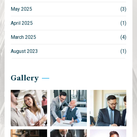
May 2025
(3)
April 2025
(1)
March 2025
(4)
August 2023
(1)
Gallery