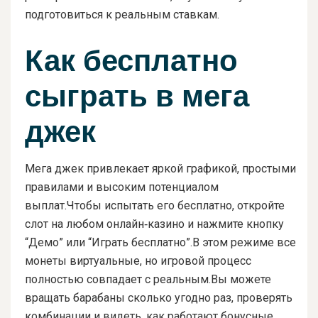
подготовиться к реальным ставкам.
Как бесплатно
сыграть в мега
джек
Мега джек привлекает яркой графикой, простыми
правилами и высоким потенциалом
выплат.Чтобы испытать его бесплатно, откройте
слот на любом онлайн‑казино и нажмите кнопку
“Демо” или “Играть бесплатно”.В этом режиме все
монеты виртуальные, но игровой процесс
полностью совпадает с реальным.Вы можете
вращать барабаны сколько угодно раз, проверять
комбинации и видеть, как работают бонусные