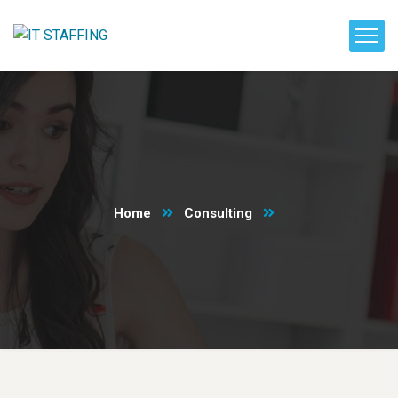
Home
Consulting