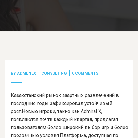
BY
ADMLNLX
CONSULTING
0 COMMENTS
Казахстанский рынок азартных развлечений в
последние годы зафиксировал устойчивый
рост.Новые игроки, такие как Admiral X,
появляются почти каждый квартал, предлагая
пользователям более широкий выбор игр и более
прозрачные условия.Платформа, доступная по