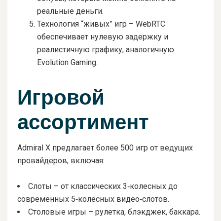
реальные деньги.
Технология “живых” игр – WebRTC
обеспечивает нулевую задержку и
реалистичную графику, аналогичную
Evolution Gaming.
Игровой
ассортимент
Admiral X предлагает более 500 игр от ведущих
провайдеров, включая:
Слоты – от классических 3‑колесных до
современных 5‑колесных видео‑слотов.
Столовые игры – рулетка, блэкджек, баккара.