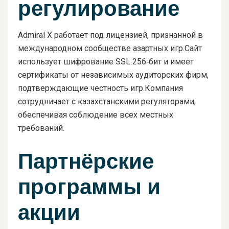
регулирование
Admiral X работает под лицензией, признанной в
международном сообществе азартных игр.Сайт
использует шифрование SSL 256‑бит и имеет
сертификаты от независимых аудиторских фирм,
подтверждающие честность игр.Компания
сотрудничает с казахстанскими регуляторами,
обеспечивая соблюдение всех местных
требований.
Партнёрские
программы и
акции