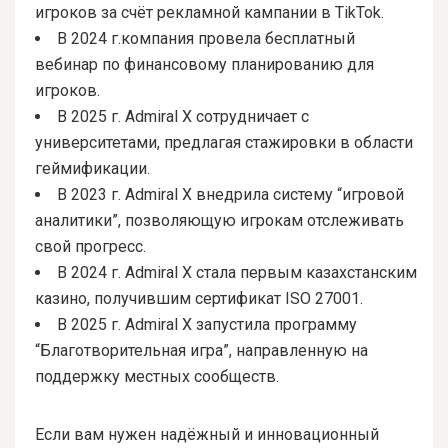
игроков за счёт рекламной кампании в TikTok.
В 2024 г.компания провела бесплатный
вебинар по финансовому планированию для
игроков.
В 2025 г. Admiral X сотрудничает с
университетами, предлагая стажировки в области
геймификации.
В 2023 г. Admiral X внедрила систему “игровой
аналитики”, позволяющую игрокам отслеживать
свой прогресс.
В 2024 г. Admiral X стала первым казахстанским
казино, получившим сертификат ISO 27001.
В 2025 г. Admiral X запустила программу
“Благотворительная игра”, направленную на
поддержку местных сообществ.
Если вам нужен надёжный и инновационный