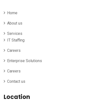
Home
About us
Services
IT Staffing
Careers
Enterprise Solutions
Careers
Contact us
Location