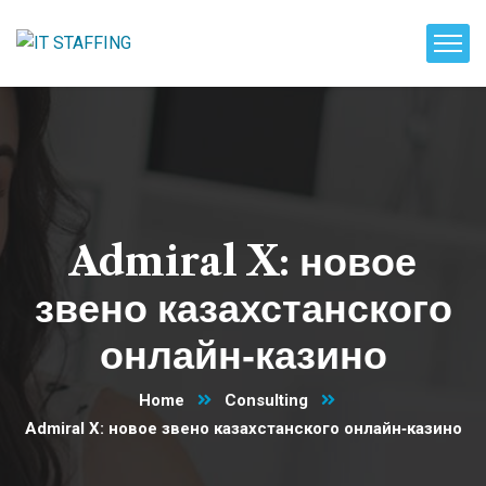
Admiral X: новое
звено казахстанского
онлайн‑казино
Home
Consulting
Admiral X: новое звено казахстанского онлайн‑казино