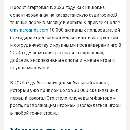
Проект стартовал в 2023 году как нишевка,
ориентированная на казахстанскую аудиторию.В
течение первых месяцев Admiral X привлек более
amymargarida.com
10 000 активных пользователей
благодаря агрессивной маркетинговой стратегии
и сотрудничеству с крупными провайдерами игр.В
2024 году компания расширила портфолио,
добавив эксклюзивные слоты и живые игры с
крупными крупье.
В 2025 году был запущен мобильный клиент,
который уже привлек более 30 000 скачиваний в
первый квартал.Это стало ключевым фактором
роста, позволяющим игрокам наслаждаться игрой
в любой точке страны.