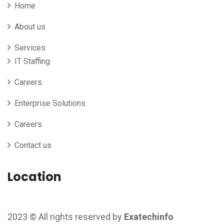
Home
About us
Services
IT Staffing
Careers
Enterprise Solutions
Careers
Contact us
Location
2023
© All rights reserved by
Exatechinfo