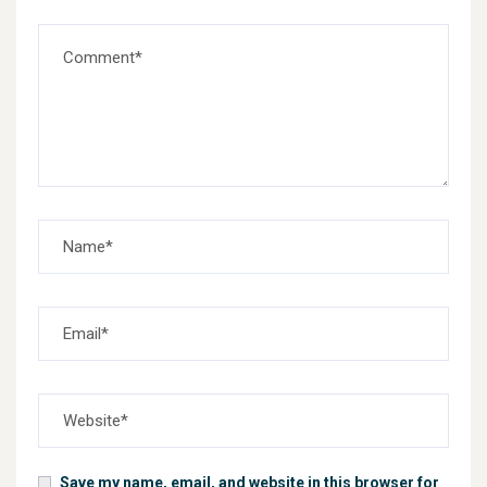
Save my name, email, and website in this browser for