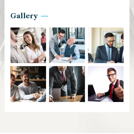
Gallery