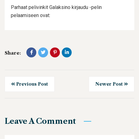
Parhaat pelivinkit Galaksino kirjaudu -pelin
pelaamiseen ovat:
Share:
Previous Post
Newer Post
Leave A Comment