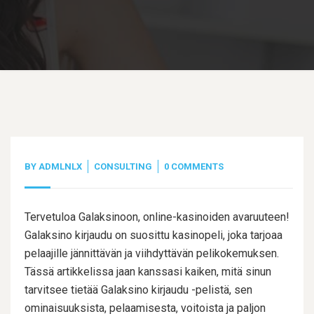
BY
ADMLNLX
CONSULTING
0 COMMENTS
Tervetuloa Galaksinoon, online-kasinoiden avaruuteen!
Galaksino kirjaudu on suosittu kasinopeli, joka tarjoaa
pelaajille jännittävän ja viihdyttävän pelikokemuksen.
Tässä artikkelissa jaan kanssasi kaiken, mitä sinun
tarvitsee tietää Galaksino kirjaudu -pelistä, sen
ominaisuuksista, pelaamisesta, voitoista ja paljon