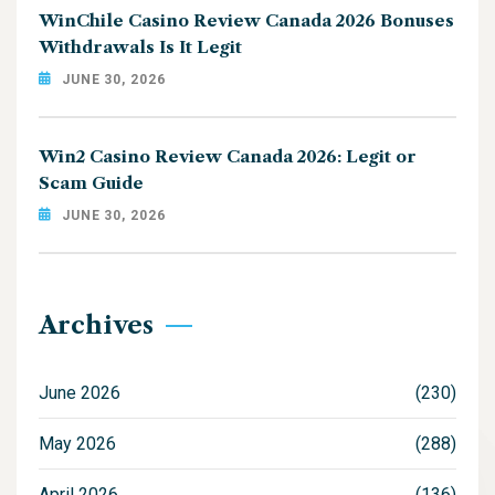
WinChile Casino Review Canada 2026 Bonuses
Withdrawals Is It Legit
JUNE 30, 2026
Win2 Casino Review Canada 2026: Legit or
Scam Guide
JUNE 30, 2026
Archives
June 2026
(230)
May 2026
(288)
April 2026
(136)