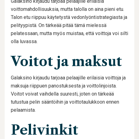
Galaksino kirjaudu tarjoaa pelaajille erilaisia
voittomahdollisuuksia, mutta talolla on aina pieni etu.
Talon etu riippuu käytetystä vedonlyöntistrategiasta ja
pelityypistä. On tärkeää pitää tämä mielessä
pelatessaan, mutta myös muistaa, että voittoja voi silti
olla luvassa.
Voitot ja maksut
Galaksino kirjaudu tarjoaa pelaajille erilaisia voittoja ja
maksuja riippuen panostuksesta ja voittolinjoista.
Voitot voivat vaihdella suuresti, joten on tärkeää
tutustua pelin sääntöihin ja voittotaulukkoon ennen
pelaamista.
Pelivinkit