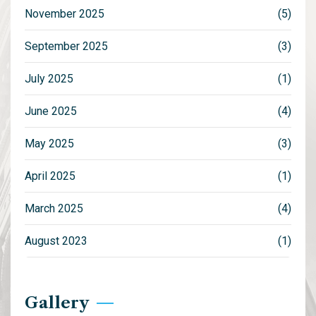
November 2025
(5)
September 2025
(3)
July 2025
(1)
June 2025
(4)
May 2025
(3)
April 2025
(1)
March 2025
(4)
August 2023
(1)
Gallery