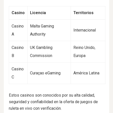
Casino
Licencia
Territorios
Casino
Malta Gaming
Internacional
A
Authority
Casino
UK Gambling
Reino Unido,
B
Commission
Europa
Casino
Curaçao eGaming
América Latina
C
Estos casinos son conocidos por su alta calidad,
seguridad y confiabilidad en la oferta de juegos de
ruleta en vivo con verificación.