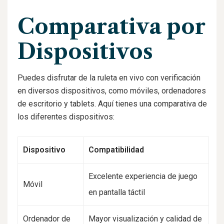
Comparativa por
Dispositivos
Puedes disfrutar de la ruleta en vivo con verificación
en diversos dispositivos, como móviles, ordenadores
de escritorio y tablets. Aquí tienes una comparativa de
los diferentes dispositivos:
Dispositivo
Compatibilidad
Excelente experiencia de juego
Móvil
en pantalla táctil
Ordenador de
Mayor visualización y calidad de