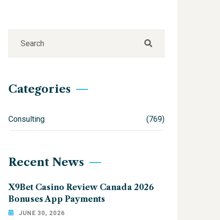
Categories
Consulting
(769)
Recent News
X9Bet Casino Review Canada 2026
Bonuses App Payments
JUNE 30, 2026