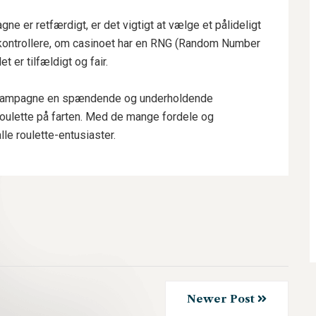
ne er retfærdigt, er det vigtigt at vælge et pålideligt
å kontrollere, om casinoet har en RNG (Random Number
et er tilfældigt og fair.
ed kampagne en spændende og underholdende
 roulette på farten. Med de mange fordele og
lle roulette-entusiaster.
Newer Post