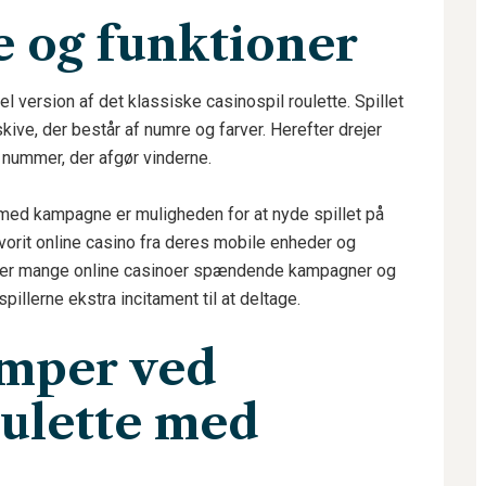
e og funktioner
 version af det klassiske casinospil roulette. Spillet
skive, der består af numre og farver. Herefter drejer
t nummer, der afgør vinderne.
e med kampagne er muligheden for at nyde spillet på
avorit online casino fra deres mobile enheder og
byder mange online casinoer spændende kampagner og
spillerne ekstra incitament til at deltage.
emper ved
oulette med