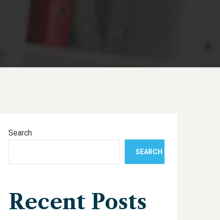
Search
SEARCH
Recent Posts