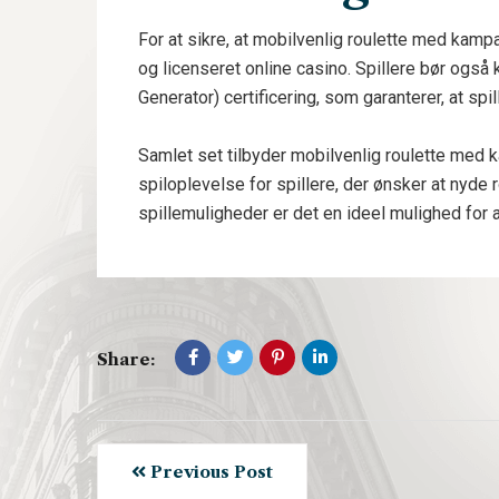
For at sikre, at mobilvenlig roulette med kampag
og licenseret online casino. Spillere bør ogs
Generator) certificering, som garanterer, at spill
Samlet set tilbyder mobilvenlig roulette m
spiloplevelse for spillere, der ønsker at nyde
spillemuligheder er det en ideel mulighed for a
Share:
Previous Post