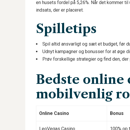
en husets fordel på 5,26%. Når det kommer til 
indsats, der er placeret.
Spilletips
Spil altid ansvarligt og sæt et budget, før d
Udnyt kampagner og bonusser for at øge din
Prøv forskellige strategier og find den, der 
Bedste online 
mobilvenlig ro
Online Casino
Bonus
LeoVegas Casino
100% op t