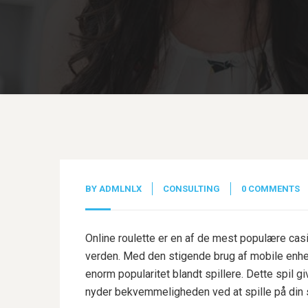
BY
ADMLNLX
CONSULTING
0 COMMENTS
Online roulette er en af de mest populære casi
verden. Med den stigende brug af mobile enhe
enorm popularitet blandt spillere. Dette spil 
nyder bekvemmeligheden ved at spille på din s