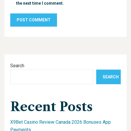
the next time I comment.
Search
SEARCH
Recent Posts
X9Bet Casino Review Canada 2026 Bonuses App
Payments