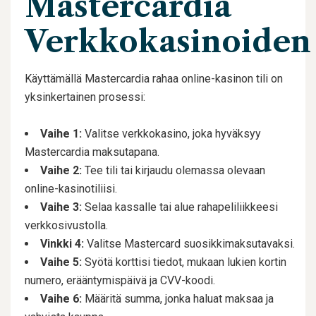
Mastercardia
Verkkokasinoiden
Käyttämällä Mastercardia rahaa online-kasinon tili on
yksinkertainen prosessi:
Vaihe 1:
Valitse verkkokasino, joka hyväksyy
Mastercardia maksutapana.
Vaihe 2:
Tee tili tai kirjaudu olemassa olevaan
online-kasinotiliisi.
Vaihe 3:
Selaa kassalle tai alue rahapeliliikkeesi
verkkosivustolla.
Vinkki 4:
Valitse Mastercard suosikkimaksutavaksi.
Vaihe 5:
Syötä korttisi tiedot, mukaan lukien kortin
numero, erääntymispäivä ja CVV-koodi.
Vaihe 6:
Määritä summa, jonka haluat maksaa ja