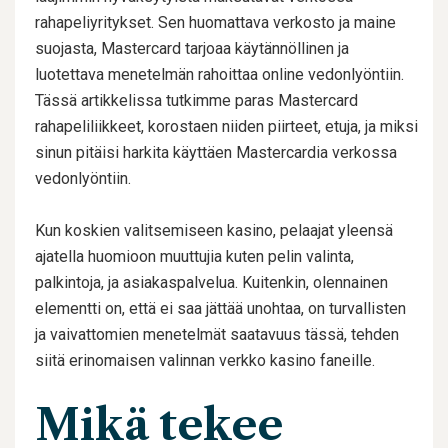
rahapeliyritykset. Sen huomattava verkosto ja maine
suojasta, Mastercard tarjoaa käytännöllinen ja
luotettava menetelmän rahoittaa online vedonlyöntiin.
Tässä artikkelissa tutkimme paras Mastercard
rahapeliliikkeet, korostaen niiden piirteet, etuja, ja miksi
sinun pitäisi harkita käyttäen Mastercardia verkossa
vedonlyöntiin.
Kun koskien valitsemiseen kasino, pelaajat yleensä
ajatella huomioon muuttujia kuten pelin valinta,
palkintoja, ja asiakaspalvelua. Kuitenkin, olennainen
elementti on, että ei saa jättää unohtaa, on turvallisten
ja vaivattomien menetelmät saatavuus tässä, tehden
siitä erinomaisen valinnan verkko kasino faneille.
Mikä tekee