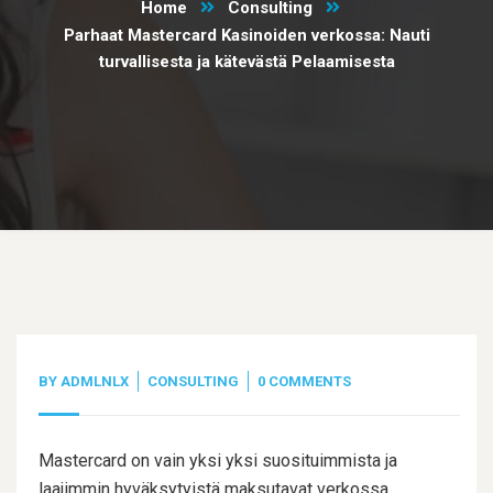
Home
Consulting
Parhaat Mastercard Kasinoiden verkossa: Nauti
turvallisesta ja kätevästä Pelaamisesta
BY
ADMLNLX
CONSULTING
0 COMMENTS
Mastercard on vain yksi yksi suosituimmista ja
laajimmin hyväksytyistä maksutavat verkossa