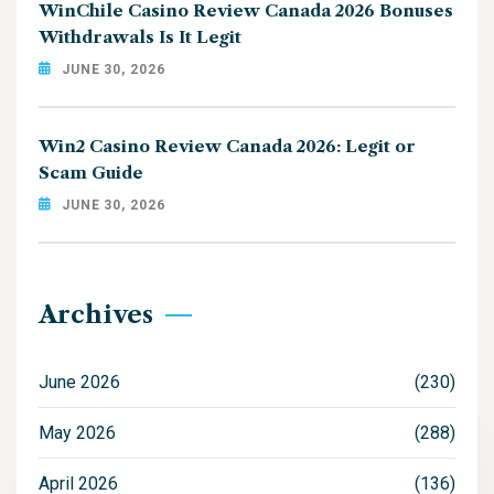
WinChile Casino Review Canada 2026 Bonuses
Withdrawals Is It Legit
JUNE 30, 2026
Win2 Casino Review Canada 2026: Legit or
Scam Guide
JUNE 30, 2026
Archives
June 2026
(230)
May 2026
(288)
April 2026
(136)