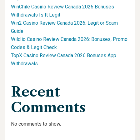
WinChile Casino Review Canada 2026 Bonuses
Withdrawals Is It Legit
Win2 Casino Review Canada 2026: Legit or Scam
Guide
Wild.io Casino Review Canada 2026: Bonuses, Promo
Codes & Legit Check
TopX Casino Review Canada 2026 Bonuses App
Withdrawals
Recent
Comments
No comments to show.