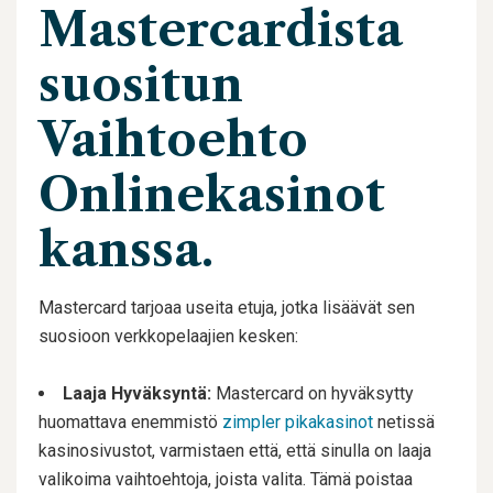
Mastercardista
suositun
Vaihtoehto
Onlinekasinot
kanssa.
Mastercard tarjoaa useita etuja, jotka lisäävät sen
suosioon verkkopelaajien kesken:
Laaja Hyväksyntä:
Mastercard on hyväksytty
huomattava enemmistö
zimpler pikakasinot
netissä
kasinosivustot, varmistaen että, että sinulla on laaja
valikoima vaihtoehtoja, joista valita. Tämä poistaa