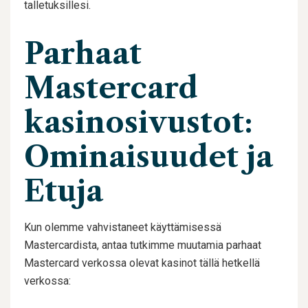
talletuksillesi.
Parhaat
Mastercard
kasinosivustot:
Ominaisuudet ja
Etuja
Kun olemme vahvistaneet käyttämisessä
Mastercardista, antaa tutkimme muutamia parhaat
Mastercard verkossa olevat kasinot tällä hetkellä
verkossa: