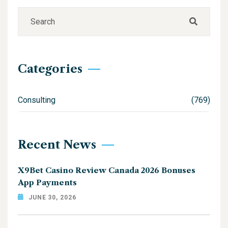
Categories
Consulting
(769)
Recent News
X9Bet Casino Review Canada 2026 Bonuses
App Payments
JUNE 30, 2026