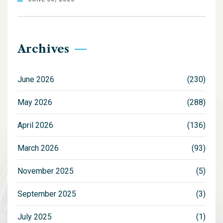
Archives
June 2026
(230)
May 2026
(288)
April 2026
(136)
March 2026
(93)
November 2025
(5)
September 2025
(3)
July 2025
(1)