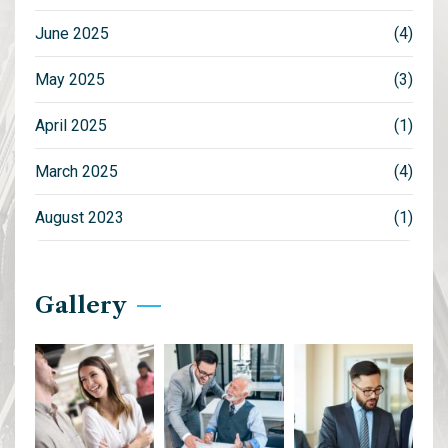
June 2025
(4)
May 2025
(3)
April 2025
(1)
March 2025
(4)
August 2023
(1)
Gallery