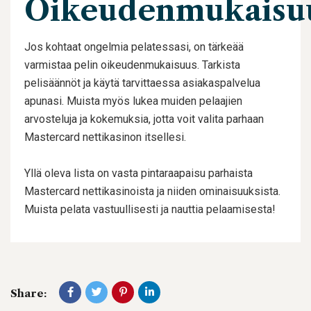
Oikeudenmukaisu
Jos kohtaat ongelmia pelatessasi, on tärkeää
varmistaa pelin oikeudenmukaisuus. Tarkista
pelisäännöt ja käytä tarvittaessa asiakaspalvelua
apunasi. Muista myös lukea muiden pelaajien
arvosteluja ja kokemuksia, jotta voit valita parhaan
Mastercard nettikasinon itsellesi.
Yllä oleva lista on vasta pintaraapaisu parhaista
Mastercard nettikasinoista ja niiden ominaisuuksista.
Muista pelata vastuullisesti ja nauttia pelaamisesta!
Share: