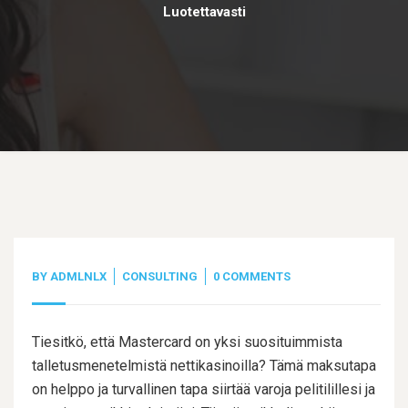
Luotettavasti
BY
ADMLNLX
CONSULTING
0 COMMENTS
Tiesitkö, että Mastercard on yksi suosituimmista
talletusmenetelmistä nettikasinoilla? Tämä maksutapa
on helppo ja turvallinen tapa siirtää varoja pelitilillesi ja