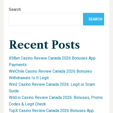
Search
SEARCH
Recent Posts
X9Bet Casino Review Canada 2026 Bonuses App
Payments
WinChile Casino Review Canada 2026 Bonuses
Withdrawals Is It Legit
Win2 Casino Review Canada 2026: Legit or Scam
Guide
Wild.io Casino Review Canada 2026: Bonuses, Promo
Codes & Legit Check
TopX Casino Review Canada 2026 Bonuses App