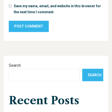
Save my name, email, and website in this browser for
the next time I comment.
Search
SEARCH
Recent Posts