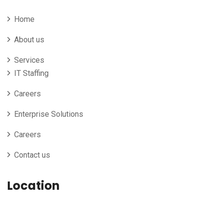
Home
About us
Services
IT Staffing
Careers
Enterprise Solutions
Careers
Contact us
Location