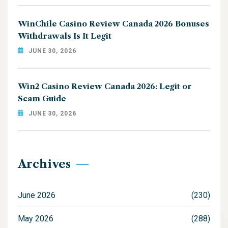
WinChile Casino Review Canada 2026 Bonuses
Withdrawals Is It Legit
JUNE 30, 2026
Win2 Casino Review Canada 2026: Legit or
Scam Guide
JUNE 30, 2026
Archives
June 2026
(230)
May 2026
(288)