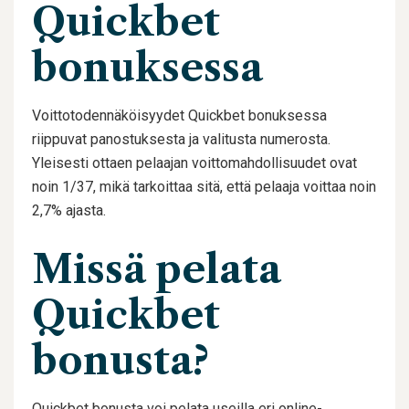
Quickbet
bonuksessa
Voittotodennäköisyydet Quickbet bonuksessa
riippuvat panostuksesta ja valitusta numerosta.
Yleisesti ottaen pelaajan voittomahdollisuudet ovat
noin 1/37, mikä tarkoittaa sitä, että pelaaja voittaa noin
2,7% ajasta.
Missä pelata
Quickbet
bonusta?
Quickbet bonusta voi pelata useilla eri online-