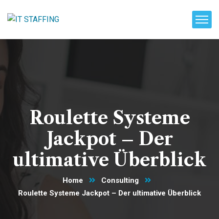
Roulette Systeme
Jackpot – Der
ultimative Überblick
Home
Consulting
Roulette Systeme Jackpot – Der ultimative Überblick