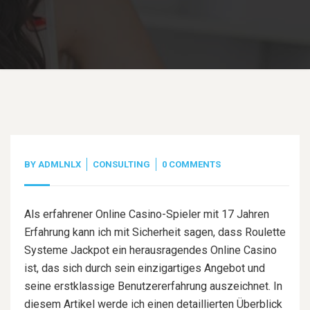
BY
ADMLNLX
CONSULTING
0 COMMENTS
Als erfahrener Online Casino-Spieler mit 17 Jahren
Erfahrung kann ich mit Sicherheit sagen, dass Roulette
Systeme Jackpot ein herausragendes Online Casino
ist, das sich durch sein einzigartiges Angebot und
seine erstklassige Benutzererfahrung auszeichnet. In
diesem Artikel werde ich einen detaillierten Überblick