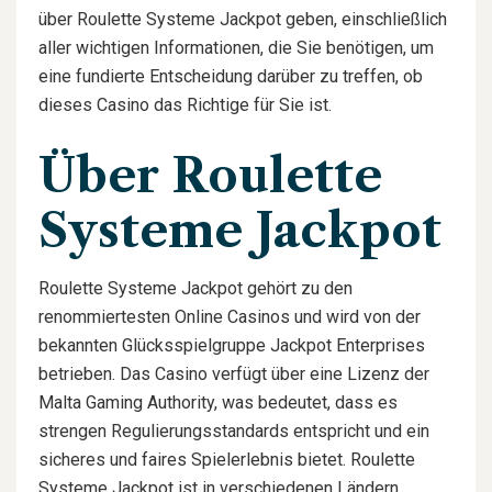
über Roulette Systeme Jackpot geben,
einschließlich
aller wichtigen Informationen, die Sie benötigen, um
eine fundierte Entscheidung darüber zu treffen, ob
dieses Casino das Richtige für Sie ist.
Über Roulette
Systeme Jackpot
Roulette Systeme Jackpot gehört zu den
renommiertesten Online Casinos und wird von der
bekannten Glücksspielgruppe Jackpot Enterprises
betrieben. Das Casino verfügt über eine Lizenz der
Malta Gaming Authority, was bedeutet, dass es
strengen Regulierungsstandards entspricht und ein
sicheres und faires Spielerlebnis bietet. Roulette
Systeme Jackpot ist in verschiedenen Ländern