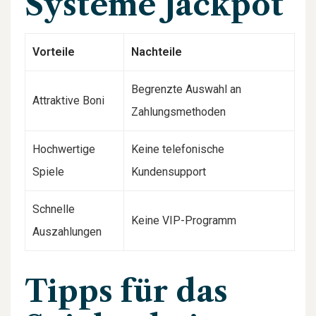
Systeme Jackpot
Vorteile
Nachteile
Begrenzte Auswahl an
Attraktive Boni
Zahlungsmethoden
Hochwertige
Keine telefonische
Spiele
Kundensupport
Schnelle
Keine VIP-Programm
Auszahlungen
Tipps für das