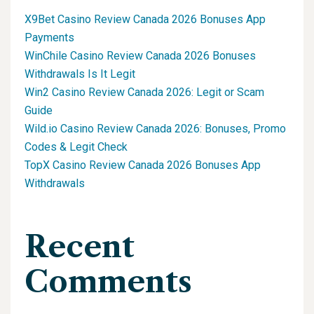
X9Bet Casino Review Canada 2026 Bonuses App
Payments
WinChile Casino Review Canada 2026 Bonuses
Withdrawals Is It Legit
Win2 Casino Review Canada 2026: Legit or Scam
Guide
Wild.io Casino Review Canada 2026: Bonuses, Promo
Codes & Legit Check
TopX Casino Review Canada 2026 Bonuses App
Withdrawals
Recent
Comments