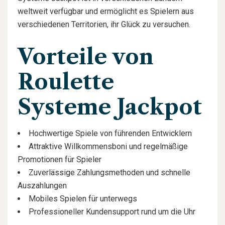
weltweit verfügbar und ermöglicht es Spielern aus
verschiedenen Territorien, ihr Glück zu versuchen.
Vorteile von
Roulette
Systeme Jackpot
Hochwertige Spiele von führenden Entwicklern
Attraktive Willkommensboni und regelmäßige
Promotionen für Spieler
Zuverlässige Zahlungsmethoden und schnelle
Auszahlungen
Mobiles Spielen für unterwegs
Professioneller Kundensupport rund um die Uhr