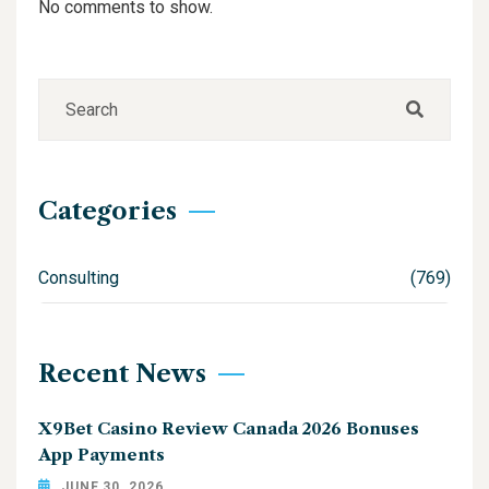
No comments to show.
Categories
Consulting
(769)
Recent News
X9Bet Casino Review Canada 2026 Bonuses
App Payments
JUNE 30, 2026