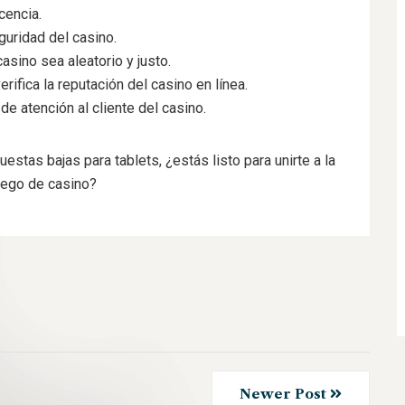
cencia.
guridad del casino.
casino sea aleatorio y justo.
rifica la reputación del casino en línea.
de atención al cliente del casino.
stas bajas para tablets, ¿estás listo para unirte a la
uego de casino?
Newer Post