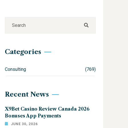
Categories
Consulting
(769)
Recent News
X9Bet Casino Review Canada 2026
Bonuses App Payments
JUNE 30, 2026