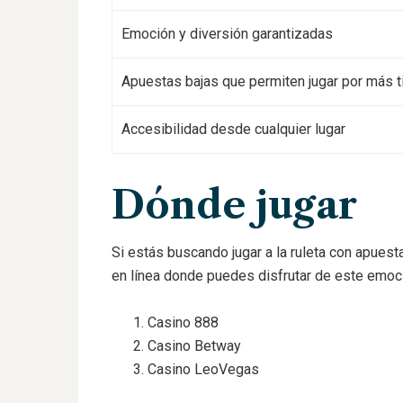
Emoción y diversión garantizadas
Apuestas bajas que permiten jugar por más 
Accesibilidad desde cualquier lugar
Dónde jugar
Si estás buscando jugar a la ruleta con apuest
en línea donde puedes disfrutar de este emoc
Casino 888
Casino Betway
Casino LeoVegas