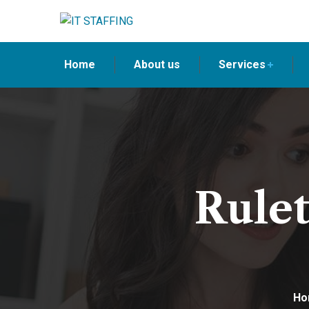
Home
About us
Services
Rulet
Ho