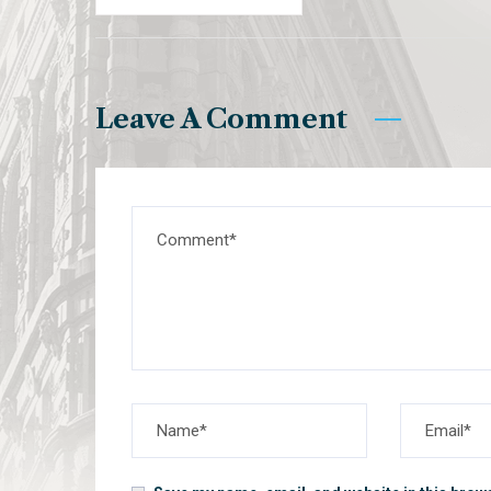
Leave A Comment