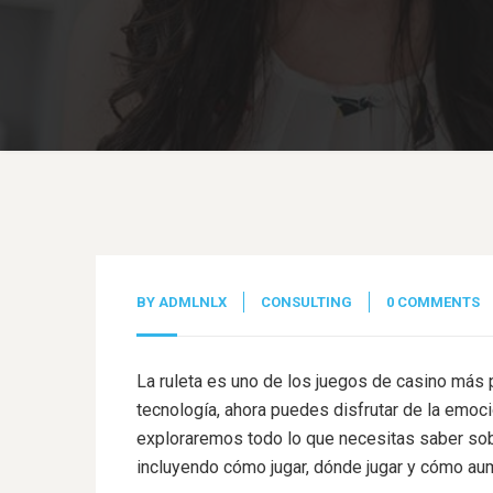
BY
ADMLNLX
CONSULTING
0 COMMENTS
La ruleta es uno de los juegos de casino más 
tecnología, ahora puedes disfrutar de la emoción
exploraremos todo lo que necesitas saber sobr
incluyendo cómo jugar, dónde jugar y cómo au