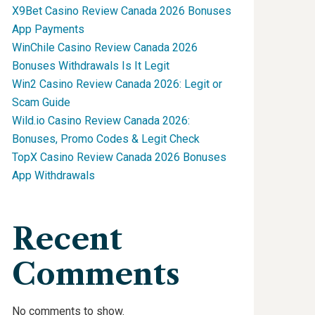
X9Bet Casino Review Canada 2026 Bonuses
App Payments
WinChile Casino Review Canada 2026
Bonuses Withdrawals Is It Legit
Win2 Casino Review Canada 2026: Legit or
Scam Guide
Wild.io Casino Review Canada 2026:
Bonuses, Promo Codes & Legit Check
TopX Casino Review Canada 2026 Bonuses
App Withdrawals
Recent
Comments
No comments to show.