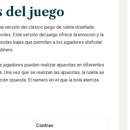
s del juego
na versión del clásico juego de ruleta diseñada
iles. Esta versión del juego ofrece la emoción y la
puestas bajas que permiten a los jugadores disfrutar
dinero.
los jugadores pueden realizar apuestas en diferentes
Una vez que se realizan las apuestas, la ruleta se
ción opuesta. El número en el que la bola aterriza
Contras