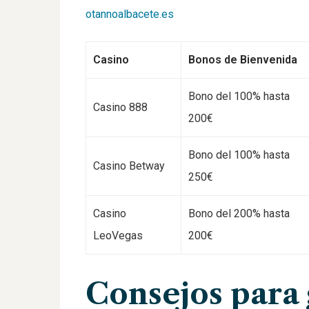
otannoalbacete.es
Casino
Bonos de Bienvenida
Bono del 100% hasta
Casino 888
200€
Bono del 100% hasta
Casino Betway
250€
Casino
Bono del 200% hasta
LeoVegas
200€
Consejos para